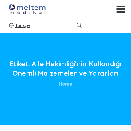
Türkçe
Search
Etiket:
Aile
Hekimliği'nin
Kullandığı
Önemli
Malzemeler
ve
Yararları
Home