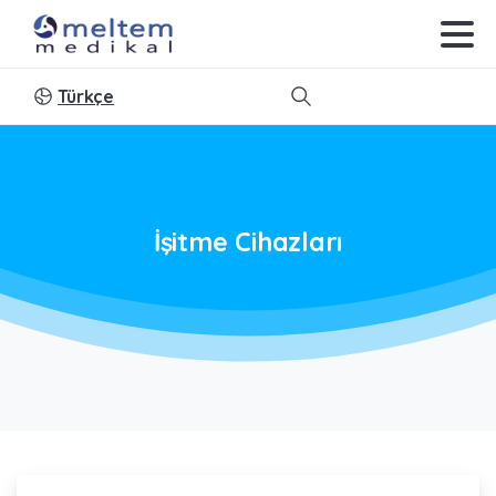
Türkçe
Search
İşitme
Cihazları