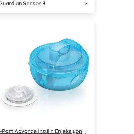
Guardian Sensor 3
i-Port Advance İnsülin Enjeksiyon