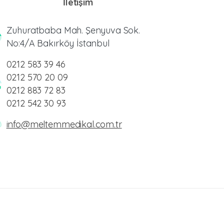
İletişim
Zuhuratbaba Mah. Şenyuva Sok.
No:4/A Bakırköy İstanbul
0212 583 39 46
0212 570 20 09
0212 883 72 83
0212 542 30 93
info@meltemmedikal.com.tr