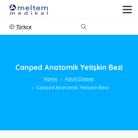
Türkçe
Search
Canped
Anatomik
Yetişkin
Bezi
Home
Adult Diaper
Canped Anatomik Yetişkin Bezi