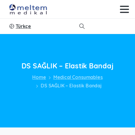
Türkçe
Search
DS
SAĞLIK
–
Elastik
Bandaj
Home
Medical Consumables
DS SAĞLIK – Elastik Bandaj