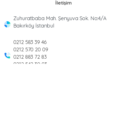
İletişim
Zuhuratbaba Mah. Şenyuva Sok. No:4/A
Bakırköy İstanbul
0212 583 39 46
0212 570 20 09
0212 883 72 83
0212 542 30 93
info@meltemmedikal.com.tr