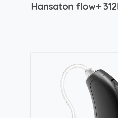
Hansaton
flow+
31