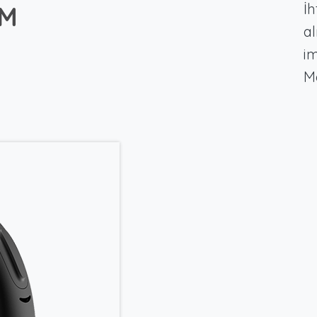
İh
2M
al
i
Me