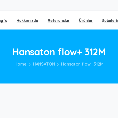
ayfa
Hakkımızda
Referanslar
Ürünler
Şubeleri
Hansaton
flow+
312M
Home
HANSATON
Hansaton flow+ 312M