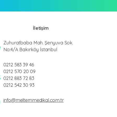
İletişim
Zuhuratbaba Mah. Şenyuva Sok.
No:4/A Bakırköy İstanbul
0212 583 39 46
0212 570 20 09
0212 883 72 83
0212 542 30 93
info@meltemmedikal.com.tr