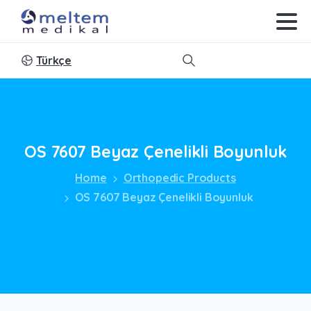
Türkçe
Search
OS
7607
Beyaz
Çenelikli
Boyunluk
Home
Orthopedic Products
OS 7607 Beyaz Çenelikli Boyunluk