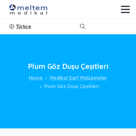
Türkçe
Search
Plum
Göz
Duşu
Çeşitleri
Home
Medikal Sarf Malzemeler
Plum Göz Duşu Çeşitleri