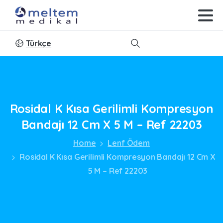
Türkçe
Search
Rosidal
K
Kısa
Gerilimli
Kompresyon
Bandajı
12
Cm
X
5
M
–
Ref
22203
Home
Lenf Ödem
Rosidal K Kısa Gerilimli Kompresyon Bandajı 12 Cm X
5 M – Ref 22203