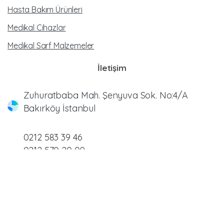
Hasta Bakım Ürünleri
Medikal Cihazlar
Medikal Sarf Malzemeler
İletişim
Zuhuratbaba Mah. Şenyuva Sok. No:4/A
Bakırköy İstanbul
0212 583 39 46
0212 570 20 09
0212 883 72 83
0212 542 30 93
info@meltemmedikal.com.tr