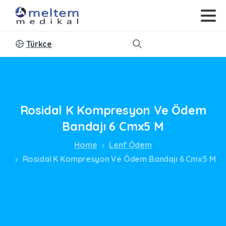
Türkçe
Search
Rosidal
K
Kompresyon
Ve
Ödem
Bandajı
6
Cmx5
M
Home
Lenf Ödem
Rosidal K Kompresyon Ve Ödem Bandajı 6 Cmx5 M