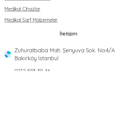
Medikal Cihazlar
Medikal Sarf Malzemeler
İletişim
Zuhuratbaba Mah. Şenyuva Sok. No:4/A
Bakırköy İstanbul
0212 583 39 46
0212 570 20 09
0212 883 72 83
0212 542 30 93
info@meltemmedikal.com.tr