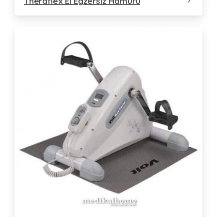
Theraflex El Egzersiz Hamuru